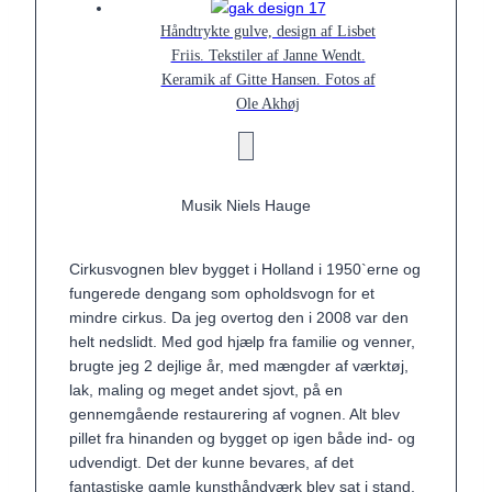
Håndtrykte gulve, design af Lisbet
Friis. Tekstiler af Janne Wendt.
Keramik af Gitte Hansen. Fotos af
Ole Akhøj
Musik Niels Hauge
Cirkusvognen blev bygget i Holland i 1950`erne og
fungerede dengang som opholdsvogn for et
mindre cirkus. Da jeg overtog den i 2008 var den
helt nedslidt. Med god hjælp fra familie og venner,
brugte jeg 2 dejlige år, med mængder af værktøj,
lak, maling og meget andet sjovt, på en
gennemgående restaurering af vognen. Alt blev
pillet fra hinanden og bygget op igen både ind- og
udvendigt. Det der kunne bevares, af det
fantastiske gamle kunsthåndværk blev sat i stand,