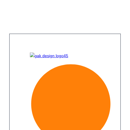
Fortsæt
til
indhold